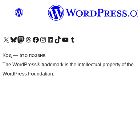
Посетите нас в X (ранее Twitter)
Посетите нашу учётную запись в Bluesky
Посетите нашу ленту в Mastodon
Посетите нашу учётную запись в Threads
Посетите нашу страницу на Facebook
Посетите наш Instagram
Посетите нашу страницу в LinkedIn
Посетите нашу учётную запись в TikTok
Посетите наш канал YouTube
Посетите нашу учётную запись в Tumblr
Код — это поэзия.
The WordPress® trademark is the intellectual property of the
WordPress Foundation.