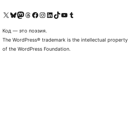
Посетите нас в X (ранее Twitter)
Посетите нашу учётную запись в Bluesky
Посетите нашу ленту в Mastodon
Посетите нашу учётную запись в Threads
Посетите нашу страницу на Facebook
Посетите наш Instagram
Посетите нашу страницу в LinkedIn
Посетите нашу учётную запись в TikTok
Посетите наш канал YouTube
Посетите нашу учётную запись в Tumblr
Код — это поэзия.
The WordPress® trademark is the intellectual property
of the WordPress Foundation.