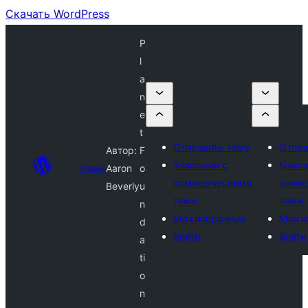
Скачать WordPress
P
l
a
n
e
t
Отправить тему
Отпра
Автор:
F
Компании с
Компа
Темы
Aaron
o
коммерческими
комм
Beverly
u
теми
теми
n
Мои избранные
Мои и
d
Войти
Войти
a
ti
o
n