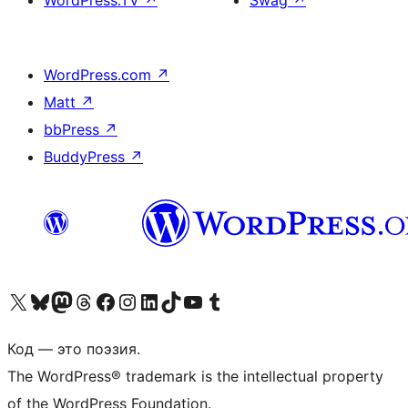
WordPress.com
↗
Matt
↗
bbPress
↗
BuddyPress
↗
Посетите нас в X (ранее Twitter)
Посетите нашу учётную запись в Bluesky
Посетите нашу ленту в Mastodon
Посетите нашу учётную запись в Threads
Посетите нашу страницу на Facebook
Посетите наш Instagram
Посетите нашу страницу в LinkedIn
Посетите нашу учётную запись в TikTok
Посетите наш канал YouTube
Посетите нашу учётную запись в Tumblr
Код — это поэзия.
The WordPress® trademark is the intellectual property
of the WordPress Foundation.