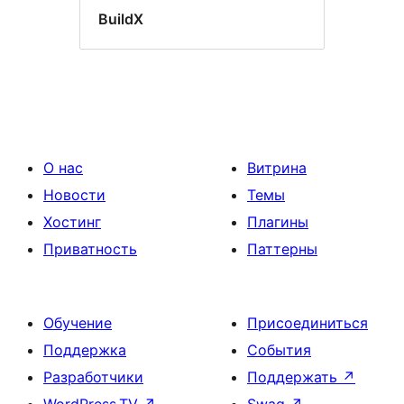
BuildX
О нас
Витрина
Новости
Темы
Хостинг
Плагины
Приватность
Паттерны
Обучение
Присоединиться
Поддержка
События
Разработчики
Поддержать
↗
WordPress.TV
↗
Swag
↗