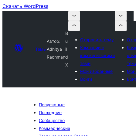
Скачать WordPress
B
Отправить тему
Отп
Автор:
u
Компании с
Ком
Темы
Adhitya
il
коммерческими
ком
Rachman
d
теми
тем
X
Мои избранные
Мои
Войти
Вой
Популярные
Последние
Сообщество
Коммерческие