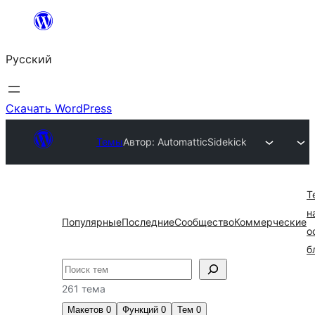
Перейти
к
Русский
содержимому
Скачать WordPress
Темы
Автор: Automattic
Sidekick
Т
н
Популярные
Последние
Сообщество
Коммерческие
о
б
Поиск
261 тема
Макетов
0
Функций
0
Тем
0