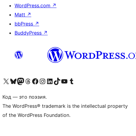
WordPress.com
↗
Matt
↗
bbPress
↗
BuddyPress
↗
Посетите нас в X (ранее Twitter)
Посетите нашу учётную запись в Bluesky
Посетите нашу ленту в Mastodon
Посетите нашу учётную запись в Threads
Посетите нашу страницу на Facebook
Посетите наш Instagram
Посетите нашу страницу в LinkedIn
Посетите нашу учётную запись в TikTok
Посетите наш канал YouTube
Посетите нашу учётную запись в Tumblr
Код — это поэзия.
The WordPress® trademark is the intellectual property
of the WordPress Foundation.