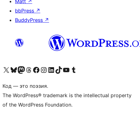
Matt
↗
bbPress
↗
BuddyPress
↗
Посетите нас в X (ранее Twitter)
Посетите нашу учётную запись в Bluesky
Посетите нашу ленту в Mastodon
Посетите нашу учётную запись в Threads
Посетите нашу страницу на Facebook
Посетите наш Instagram
Посетите нашу страницу в LinkedIn
Посетите нашу учётную запись в TikTok
Посетите наш канал YouTube
Посетите нашу учётную запись в Tumblr
Код — это поэзия.
The WordPress® trademark is the intellectual property
of the WordPress Foundation.