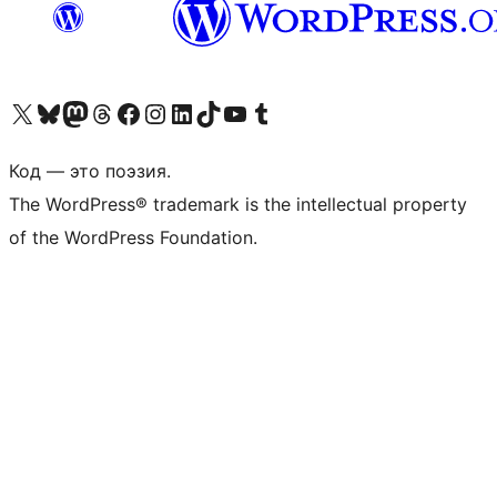
Посетите нас в X (ранее Twitter)
Посетите нашу учётную запись в Bluesky
Посетите нашу ленту в Mastodon
Посетите нашу учётную запись в Threads
Посетите нашу страницу на Facebook
Посетите наш Instagram
Посетите нашу страницу в LinkedIn
Посетите нашу учётную запись в TikTok
Посетите наш канал YouTube
Посетите нашу учётную запись в Tumblr
Код — это поэзия.
The WordPress® trademark is the intellectual property
of the WordPress Foundation.