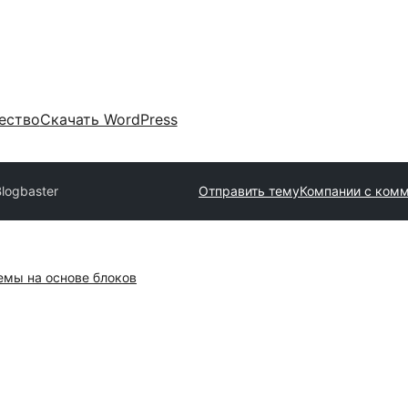
ество
Скачать WordPress
Blogbaster
Отправить тему
Компании с ком
емы на основе блоков