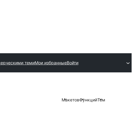
мерческими теми
Мои избранные
Войти
Макетов
Функций
Тем