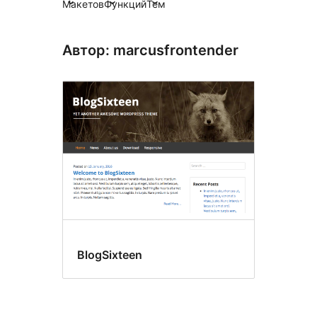
Макетов
Функций
Тем
Автор: marcusfrontender
BlogSixteen