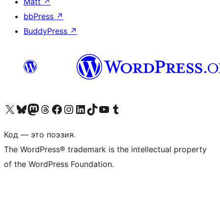
Matt
↗
bbPress
↗
BuddyPress
↗
Посетите нас в X (ранее Twitter)
Посетите нашу учётную запись в Bluesky
Посетите нашу ленту в Mastodon
Посетите нашу учётную запись в Threads
Посетите нашу страницу на Facebook
Посетите наш Instagram
Посетите нашу страницу в LinkedIn
Посетите нашу учётную запись в TikTok
Посетите наш канал YouTube
Посетите нашу учётную запись в Tumblr
Код — это поэзия.
The WordPress® trademark is the intellectual property
of the WordPress Foundation.