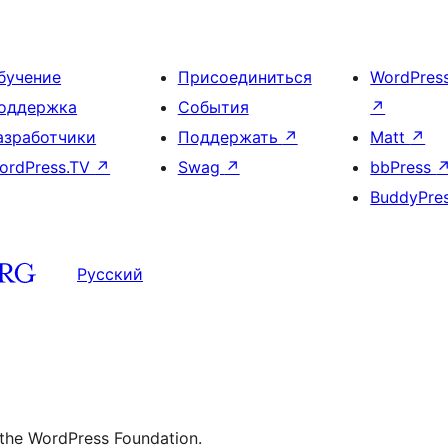
бучение
Присоединиться
WordPres
оддержка
События
↗
азработчики
Поддержать
↗
Matt
↗
ordPress.TV
↗
Swag
↗
bbPress
BuddyPre
Русский
 the WordPress Foundation.