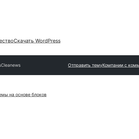
ество
Скачать WordPress
s
Cleanews
Отправить тему
Компании с ком
емы на основе блоков