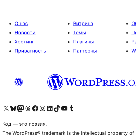
О нас
Витрина
О
Новости
Темы
П
Хостинг
Плагины
Р
Приватность
Паттерны
W
Посетите нас в X (ранее Twitter)
Посетите нашу учётную запись в Bluesky
Посетите нашу ленту в Mastodon
Посетите нашу учётную запись в Threads
Посетите нашу страницу на Facebook
Посетите наш Instagram
Посетите нашу страницу в LinkedIn
Посетите нашу учётную запись в TikTok
Посетите наш канал YouTube
Посетите нашу учётную запись в Tumblr
Код — это поэзия.
The WordPress® trademark is the intellectual property of