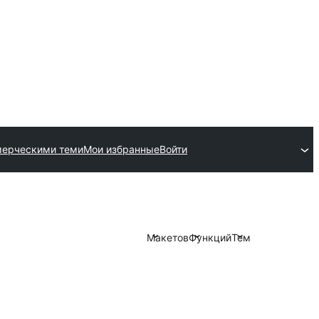
мерческими теми
Мои избранные
Войти
Макетов
Функций
Тем