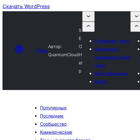
Скачать WordPress
S
E
Отправить тему
Автор:
O
Компании с
Темы
QuantumCloud
H
коммерческими
el
теми
p
Мои избранные
Войти
Популярные
Последние
Сообщество
Коммерческие