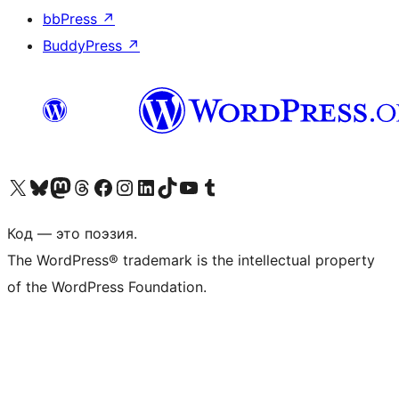
bbPress
↗
BuddyPress
↗
Посетите нас в X (ранее Twitter)
Посетите нашу учётную запись в Bluesky
Посетите нашу ленту в Mastodon
Посетите нашу учётную запись в Threads
Посетите нашу страницу на Facebook
Посетите наш Instagram
Посетите нашу страницу в LinkedIn
Посетите нашу учётную запись в TikTok
Посетите наш канал YouTube
Посетите нашу учётную запись в Tumblr
Код — это поэзия.
The WordPress® trademark is the intellectual property
of the WordPress Foundation.