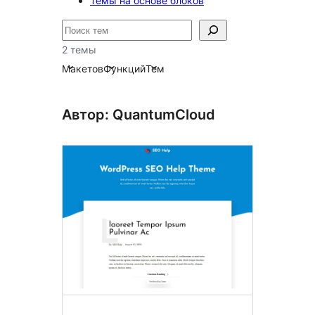
Темы на основе блоков
Поиск
2 темы
Макетов
Функций
Тем
Автор: QuantumCloud