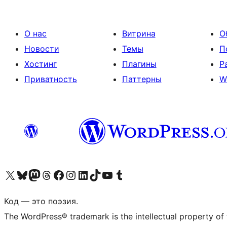
О нас
Витрина
О
Новости
Темы
П
Хостинг
Плагины
Р
Приватность
Паттерны
W
Посетите нас в X (ранее Twitter)
Посетите нашу учётную запись в Bluesky
Посетите нашу ленту в Mastodon
Посетите нашу учётную запись в Threads
Посетите нашу страницу на Facebook
Посетите наш Instagram
Посетите нашу страницу в LinkedIn
Посетите нашу учётную запись в TikTok
Посетите наш канал YouTube
Посетите нашу учётную запись в Tumblr
Код — это поэзия.
The WordPress® trademark is the intellectual property of