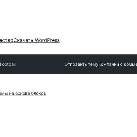
ество
Скачать WordPress
Football
Отправить тему
Компании с комм
емы на основе блоков