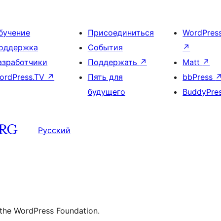
бучение
Присоединиться
WordPres
оддержка
События
↗
азработчики
Поддержать
↗
Matt
↗
ordPress.TV
↗
Пять для
bbPress
будущего
BuddyPre
Русский
 the WordPress Foundation.