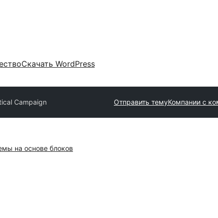
ество
Скачать WordPress
itical Campaign
Отправить тему
Компании с к
емы на основе блоков