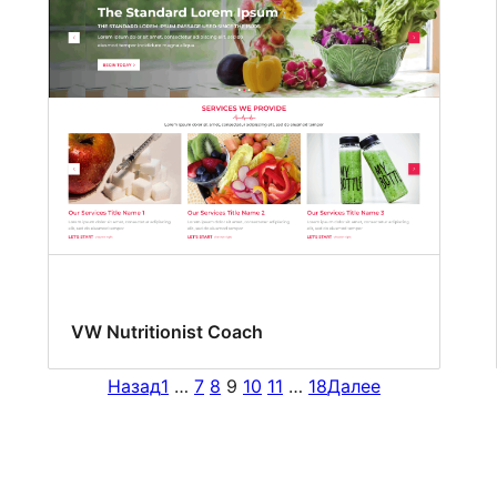
VW Nutritionist Coach
Назад
1
…
7
8
9
10
11
…
18
Далее