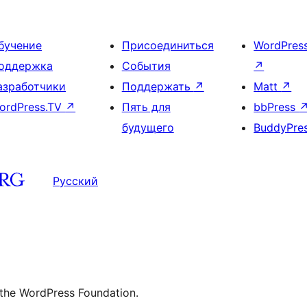
бучение
Присоединиться
WordPres
оддержка
События
↗
азработчики
Поддержать
↗
Matt
↗
ordPress.TV
↗
Пять для
bbPress
будущего
BuddyPre
Русский
 the WordPress Foundation.