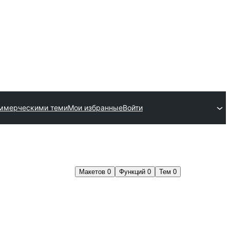
оммерческими теми
Мои избранные
Войти
Макетов
0
Функций
0
Тем
0