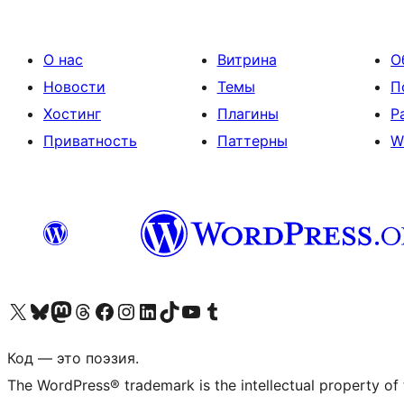
О нас
Витрина
О
Новости
Темы
П
Хостинг
Плагины
Р
Приватность
Паттерны
W
Посетите нас в X (ранее Twitter)
Посетите нашу учётную запись в Bluesky
Посетите нашу ленту в Mastodon
Посетите нашу учётную запись в Threads
Посетите нашу страницу на Facebook
Посетите наш Instagram
Посетите нашу страницу в LinkedIn
Посетите нашу учётную запись в TikTok
Посетите наш канал YouTube
Посетите нашу учётную запись в Tumblr
Код — это поэзия.
The WordPress® trademark is the intellectual property of