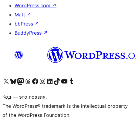
WordPress.com
↗
Matt
↗
bbPress
↗
BuddyPress
↗
Посетите нас в X (ранее Twitter)
Посетите нашу учётную запись в Bluesky
Посетите нашу ленту в Mastodon
Посетите нашу учётную запись в Threads
Посетите нашу страницу на Facebook
Посетите наш Instagram
Посетите нашу страницу в LinkedIn
Посетите нашу учётную запись в TikTok
Посетите наш канал YouTube
Посетите нашу учётную запись в Tumblr
Код — это поэзия.
The WordPress® trademark is the intellectual property
of the WordPress Foundation.