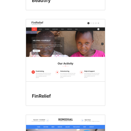
Beautify
FinRelief