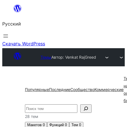
Перейти
к
Русский
содержимому
Скачать WordPress
Темы
Автор: Venkat Raj
Greed
Т
н
Популярные
Последние
Сообщество
Коммерческие
о
б
Поиск
28 тем
Макетов
0
Функций
0
Тем
0