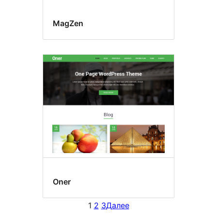
MagZen
Oner
1
2
3
Далее