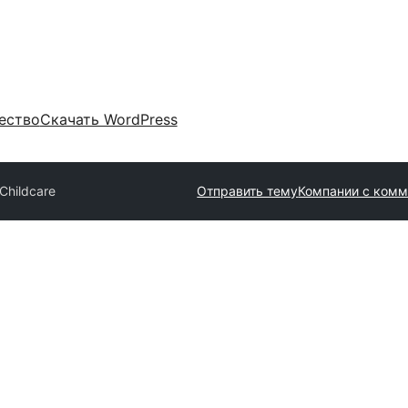
ество
Скачать WordPress
 Childcare
Отправить тему
Компании с ком