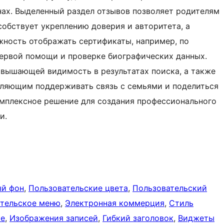
нах. Выделенный раздел отзывов позволяет родителям
собствует укреплению доверия и авторитета, а
ность отображать сертификаты, например, по
ервой помощи и проверке биографических данных.
вышающей видимость в результатах поиска, а также
оляющим поддерживать связь с семьями и поделиться
омплексное решение для создания профессионального
и.
ый фон
, 
Пользовательские цвета
, 
Пользовательский
тельское меню
, 
Электронная коммерция
, 
Стиль
ке
, 
Изображения записей
, 
Гибкий заголовок
, 
Виджеты