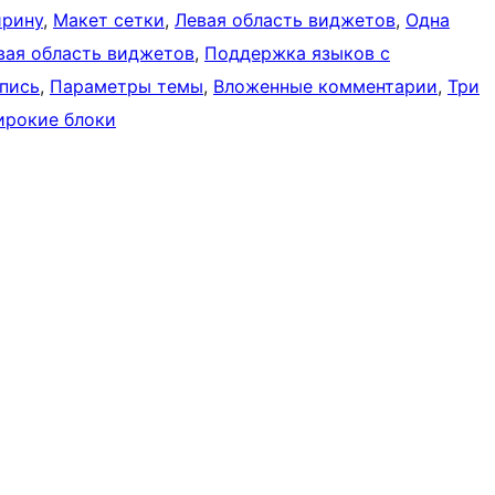
ирину
, 
Макет сетки
, 
Левая область виджетов
, 
Одна
вая область виджетов
, 
Поддержка языков с
пись
, 
Параметры темы
, 
Вложенные комментарии
, 
Три
рокие блоки