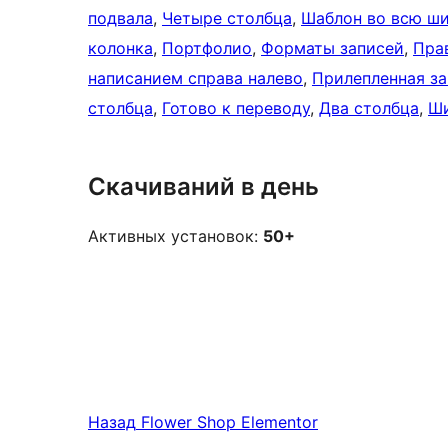
подвала
, 
Четыре столбца
, 
Шаблон во всю ш
колонка
, 
Портфолио
, 
Форматы записей
, 
Пра
написанием справа налево
, 
Прилепленная за
столбца
, 
Готово к переводу
, 
Два столбца
, 
Ши
Скачиваний в день
Активных установок:
50+
Назад
Flower Shop Elementor