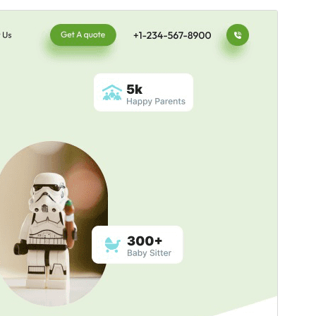
Просмотреть
Скачать
Версия
2.9.4
Последние изменения
15 июля, 2026
Активные установки
50+
Версия WordPress
5.0
Версия PHP
5.6
Главная страница темы