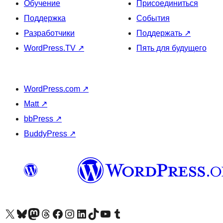
Обучение
Присоединиться
Поддержка
События
Разработчики
Поддержать
↗
WordPress.TV
↗
Пять для будущего
WordPress.com
↗
Matt
↗
bbPress
↗
BuddyPress
↗
Посетите нас в X (ранее Twitter)
Посетите нашу учётную запись в Bluesky
Посетите нашу ленту в Mastodon
Посетите нашу учётную запись в Threads
Посетите нашу страницу на Facebook
Посетите наш Instagram
Посетите нашу страницу в LinkedIn
Посетите нашу учётную запись в TikTok
Посетите наш канал YouTube
Посетите нашу учётную запись в Tumblr