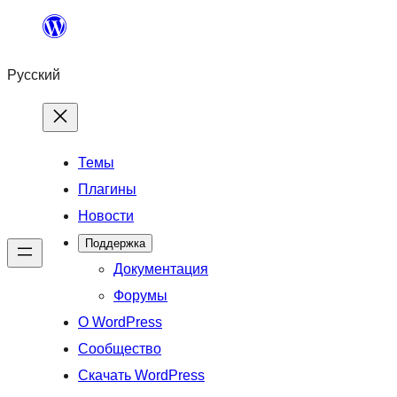
Перейти
к
Русский
содержимому
Темы
Плагины
Новости
Поддержка
Документация
Форумы
О WordPress
Сообщество
Скачать WordPress