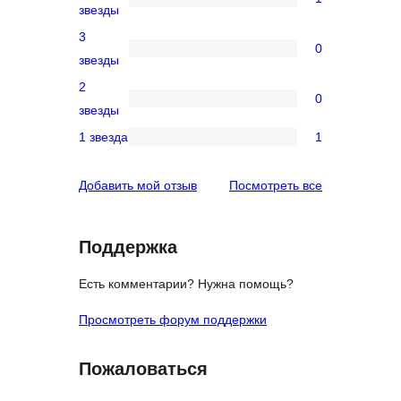
1
звезды
звездный
4-
3
отзыв
0
звездный
0
звезды
отзыв
3-
2
0
звездный
0
звезды
отзыв
2-
1 звезда
1
1
звездный
1-
отзыв
отзывы
Добавить мой отзыв
Посмотреть все
звездный
отзыв
Поддержка
Есть комментарии? Нужна помощь?
Просмотреть форум поддержки
Пожаловаться