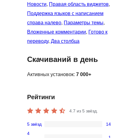
Новости
, 
Правая область виджетов
, 
Поддержка языков с написанием
справа налево
, 
Параметры темы
, 
Вложенные комментарии
, 
Готово к
переводу
, 
Два столбца
Скачиваний в день
Активных установок:
7 000+
Рейтинги
4.7
из 5 звёзд.
5 звёзд
14
14
4
5-
1