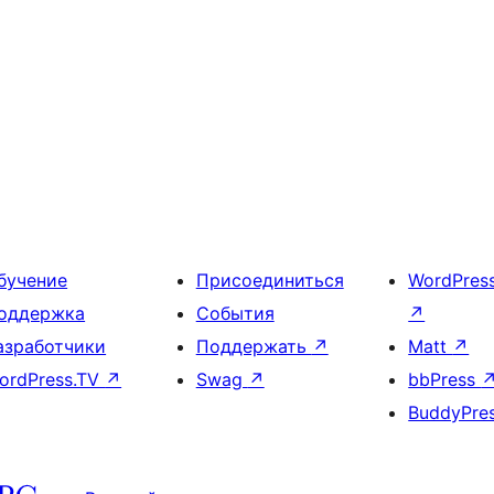
бучение
Присоединиться
WordPres
оддержка
События
↗
азработчики
Поддержать
↗
Matt
↗
ordPress.TV
↗
Swag
↗
bbPress
BuddyPre