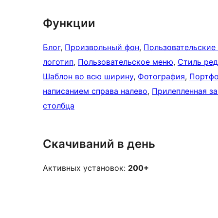
Функции
Блог
, 
Произвольный фон
, 
Пользовательские
логотип
, 
Пользовательское меню
, 
Стиль ре
Шаблон во всю ширину
, 
Фотография
, 
Портф
написанием справа налево
, 
Прилепленная за
столбца
Скачиваний в день
Активных установок:
200+