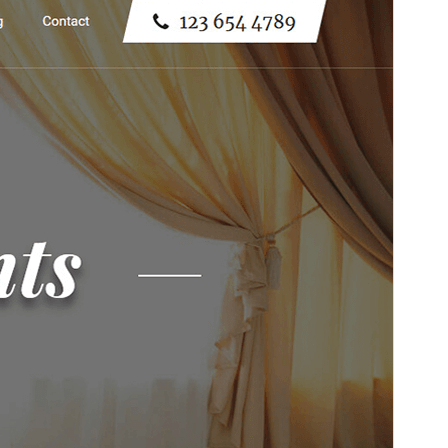
Эта тема бесплатна, но предлагает
дополнительные платные коммерческие
улучшения или поддержку.
Посмотреть
поддержку
Просмотреть
Скачать
Версия
2.1
Последние изменения
4 марта, 2026
Активные установки
200+
Версия WordPress
5.3
Версия PHP
5.6
Главная страница темы