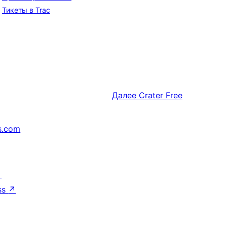
Тикеты в Trac
Далее
Crater Free
s.com
↗
ss
↗