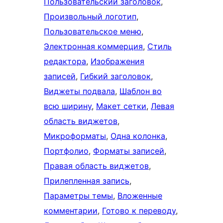
Пользовательский заголовок
, 
Произвольный логотип
, 
Пользовательское меню
, 
Электронная коммерция
, 
Стиль
редактора
, 
Изображения
записей
, 
Гибкий заголовок
, 
Виджеты подвала
, 
Шаблон во
всю ширину
, 
Макет сетки
, 
Левая
область виджетов
, 
Микроформаты
, 
Одна колонка
, 
Портфолио
, 
Форматы записей
, 
Правая область виджетов
, 
Прилепленная запись
, 
Параметры темы
, 
Вложенные
комментарии
, 
Готово к переводу
, 