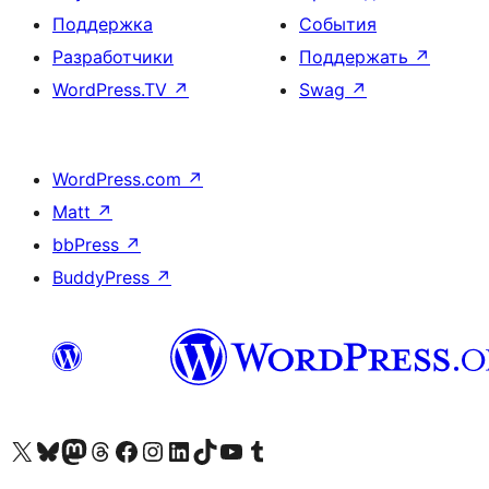
Поддержка
События
Разработчики
Поддержать
↗
WordPress.TV
↗
Swag
↗
WordPress.com
↗
Matt
↗
bbPress
↗
BuddyPress
↗
Посетите нас в X (ранее Twitter)
Посетите нашу учётную запись в Bluesky
Посетите нашу ленту в Mastodon
Посетите нашу учётную запись в Threads
Посетите нашу страницу на Facebook
Посетите наш Instagram
Посетите нашу страницу в LinkedIn
Посетите нашу учётную запись в TikTok
Посетите наш канал YouTube
Посетите нашу учётную запись в Tumblr