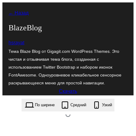
Перейти
← Назад
к
содержимому
BlazeBlog
hsrayat
Тема Blaze Blog от Gigagit.com WordPress Themes. Это
чистая и отзывчивая тема блога, созданная с
использованием Twitter Bootstrap и набором иконок
FontAwesome. Одноуровневое кликабельное сенсорное
раскрывающееся меню для простой навигации.
Скачать
blazeblog.1.3.6.zip
По ширине
Средний
Узкий