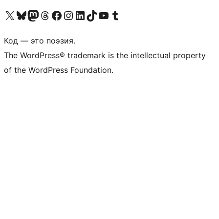
Посетите нас в X (ранее Twitter)
Посетите нашу учётную запись в Bluesky
Посетите нашу ленту в Mastodon
Посетите нашу учётную запись в Threads
Посетите нашу страницу на Facebook
Посетите наш Instagram
Посетите нашу страницу в LinkedIn
Посетите нашу учётную запись в TikTok
Посетите наш канал YouTube
Посетите нашу учётную запись в Tumblr
Код — это поэзия.
The WordPress® trademark is the intellectual property
of the WordPress Foundation.