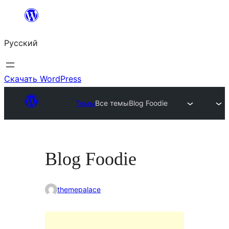
Перейти
к
Русский
содержимому
Скачать WordPress
Темы
Все темы
Blog Foodie
Blog Foodie
themepalace