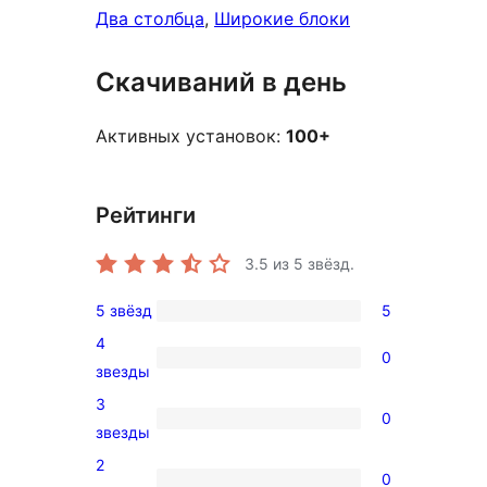
Два столбца
, 
Широкие блоки
Скачиваний в день
Активных установок:
100+
Рейтинги
3.5
из 5 звёзд.
5 звёзд
5
5
4
5-
0
0
звезды
звездный
4-
3
отзыв
0
звездный
0
звезды
отзыв
3-
2
0
звездный