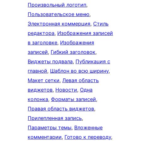
Произвольный логотип
, 
Пользовательское меню
, 
Электронная коммерция
, 
Стиль
редактора
, 
Изображения записей
в заголовке
, 
Изображения
записей
, 
Гибкий заголовок
, 
Виджеты подвала
, 
Публикация с
главной
, 
Шаблон во всю ширину
, 
Макет сетки
, 
Левая область
виджетов
, 
Новости
, 
Одна
колонка
, 
Форматы записей
, 
Правая область виджетов
, 
Прилепленная запись
, 
Параметры темы
, 
Вложенные
комментарии
, 
Готово к переводу
, 