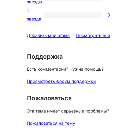
0
звезды
отзыв
2-
1
3
звездный
3
звезда
отзыв
1-
звездный
отзывы
Добавить мой отзыв
Посмотреть все
отзыв
Поддержка
Есть комментарии? Нужна помощь?
Просмотреть форум поддержки
Пожаловаться
Эта тема имеет серьезные проблемы?
Пожаловаться на тему