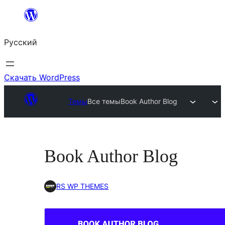
Перейти
к
Русский
содержимому
Скачать WordPress
Темы
Все темы
Book Author Blog
Book Author Blog
RS WP THEMES