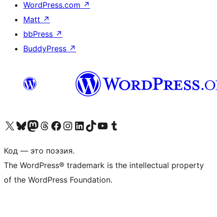
WordPress.com
↗
Matt
↗
bbPress
↗
BuddyPress
↗
Посетите нас в X (ранее Twitter)
Посетите нашу учётную запись в Bluesky
Посетите нашу ленту в Mastodon
Посетите нашу учётную запись в Threads
Посетите нашу страницу на Facebook
Посетите наш Instagram
Посетите нашу страницу в LinkedIn
Посетите нашу учётную запись в TikTok
Посетите наш канал YouTube
Посетите нашу учётную запись в Tumblr
Код — это поэзия.
The WordPress® trademark is the intellectual property
of the WordPress Foundation.