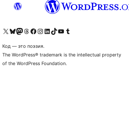
Посетите нас в X (ранее Twitter)
Посетите нашу учётную запись в Bluesky
Посетите нашу ленту в Mastodon
Посетите нашу учётную запись в Threads
Посетите нашу страницу на Facebook
Посетите наш Instagram
Посетите нашу страницу в LinkedIn
Посетите нашу учётную запись в TikTok
Посетите наш канал YouTube
Посетите нашу учётную запись в Tumblr
Код — это поэзия.
The WordPress® trademark is the intellectual property
of the WordPress Foundation.