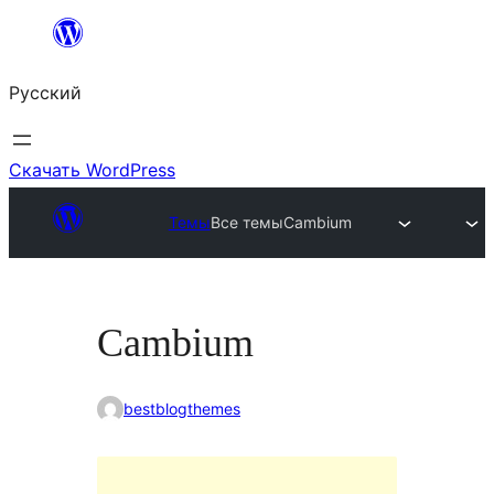
Перейти
к
Русский
содержимому
Скачать WordPress
Темы
Все темы
Cambium
Cambium
bestblogthemes