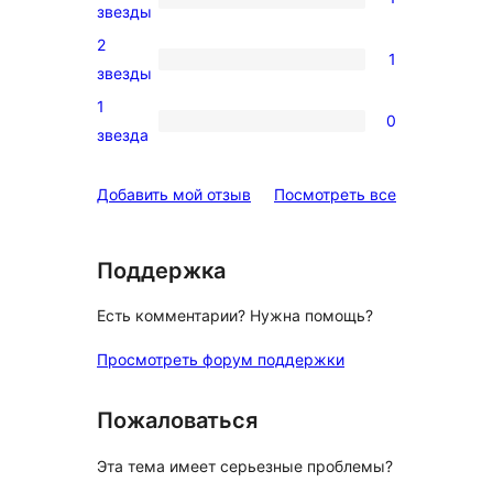
звездный
1
звезды
отзыв
3-
2
1
звездный
1
звезды
отзыв
2-
1
0
звездный
0
звезда
отзыв
1-
звездный
отзывы
Добавить мой отзыв
Посмотреть все
отзыв
Поддержка
Есть комментарии? Нужна помощь?
Просмотреть форум поддержки
Пожаловаться
Эта тема имеет серьезные проблемы?