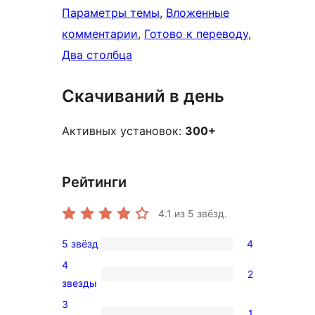
Параметры темы
, 
Вложенные
комментарии
, 
Готово к переводу
, 
Два столбца
Скачиваний в день
Активных установок:
300+
Рейтинги
4.1
из 5 звёзд.
5 звёзд
4
4
4
5-
2
2
звезды
звездный
4-
3
отзыв
1