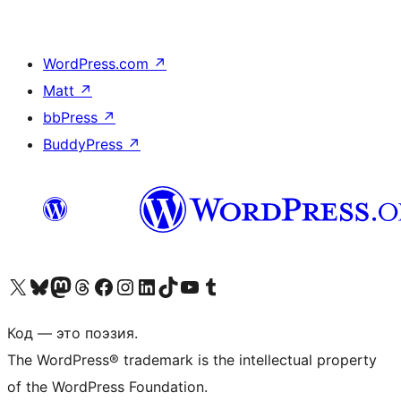
WordPress.com
↗
Matt
↗
bbPress
↗
BuddyPress
↗
Посетите нас в X (ранее Twitter)
Посетите нашу учётную запись в Bluesky
Посетите нашу ленту в Mastodon
Посетите нашу учётную запись в Threads
Посетите нашу страницу на Facebook
Посетите наш Instagram
Посетите нашу страницу в LinkedIn
Посетите нашу учётную запись в TikTok
Посетите наш канал YouTube
Посетите нашу учётную запись в Tumblr
Код — это поэзия.
The WordPress® trademark is the intellectual property
of the WordPress Foundation.