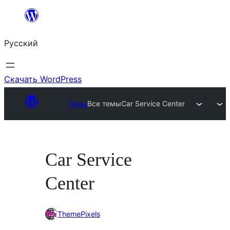
Перейти
к
Русский
содержимому
Скачать WordPress
Темы
Все темы
Car Service Center
Car Service
Center
ThemePixels