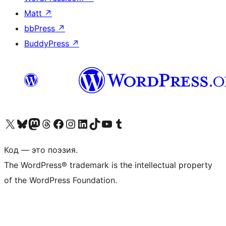
Matt
↗
bbPress
↗
BuddyPress
↗
Посетите нас в X (ранее Twitter)
Посетите нашу учётную запись в Bluesky
Посетите нашу ленту в Mastodon
Посетите нашу учётную запись в Threads
Посетите нашу страницу на Facebook
Посетите наш Instagram
Посетите нашу страницу в LinkedIn
Посетите нашу учётную запись в TikTok
Посетите наш канал YouTube
Посетите нашу учётную запись в Tumblr
Код — это поэзия.
The WordPress® trademark is the intellectual property
of the WordPress Foundation.