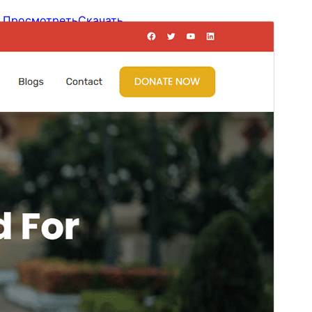
Просмотреть
Скачать
Версия
1.0.1
Последние изменения
11 августа, 2025
Активные установки
100+
Версия WordPress
6.3
Версия PHP
7.4
Главная страница темы