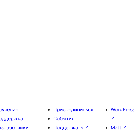
бучение
Присоединиться
WordPres
оддержка
События
↗
азработчики
Поддержать
↗
Matt
↗