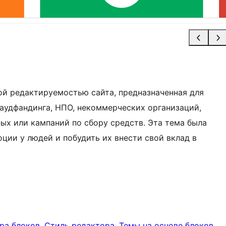
ной редактируемостью сайта, предназначенная для
раудфандинга, НПО, некоммерческих организаций,
ых или кампаний по сбору средств. Эта тема была
ции у людей и побудить их внести свой вклад в
ра блоков
, 
Стиль редактора
, 
Темы на основе блоков