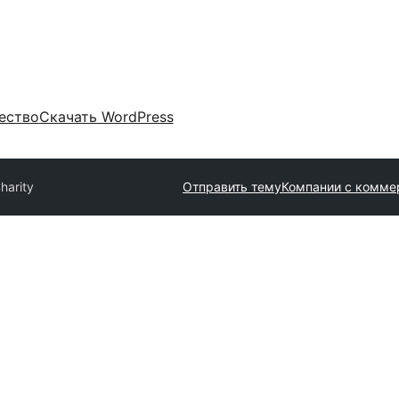
ество
Скачать WordPress
harity
Отправить тему
Компании с комме