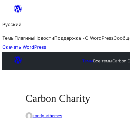
Перейти
к
Русский
содержимому
Темы
Плагины
Новости
Поддержка
О WordPress
Сообщ
Скачать WordPress
Темы
Все темы
Carbon C
Carbon Charity
kantipurthemes