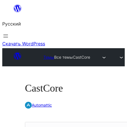
Перейти
к
Русский
содержимому
Скачать WordPress
Темы
Все темы
CastCore
CastCore
Automattic