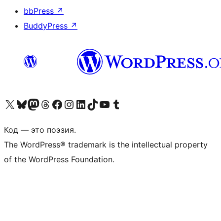
bbPress
↗
BuddyPress
↗
Посетите нас в X (ранее Twitter)
Посетите нашу учётную запись в Bluesky
Посетите нашу ленту в Mastodon
Посетите нашу учётную запись в Threads
Посетите нашу страницу на Facebook
Посетите наш Instagram
Посетите нашу страницу в LinkedIn
Посетите нашу учётную запись в TikTok
Посетите наш канал YouTube
Посетите нашу учётную запись в Tumblr
Код — это поэзия.
The WordPress® trademark is the intellectual property
of the WordPress Foundation.