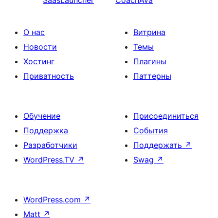
SaasLauncher
CoachAva
О нас
Витрина
Новости
Темы
Хостинг
Плагины
Приватность
Паттерны
Обучение
Присоединиться
Поддержка
События
Разработчики
Поддержать
↗
WordPress.TV
↗
Swag
↗
WordPress.com
↗
Matt
↗