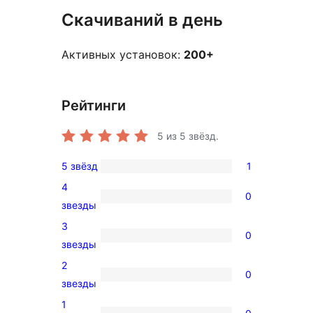
Скачиваний в день
Активных установок:
200+
Рейтинги
5
из 5 звёзд.
5 звёзд
1
1
4
5-
0
0
звезды
звездный
4-
3
отзыв
0
звездный
0
звезды
отзыв
3-
2
0
звездный
0
звезды
отзыв
2-
1