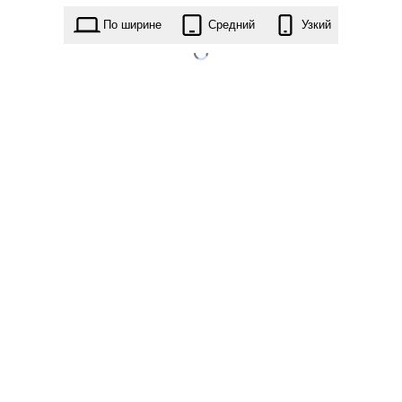
construction-base.2.2.1.zip
По ширине
Средний
Узкий