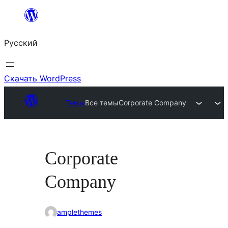
Перейти
к
Русский
содержимому
Скачать WordPress
Темы
Все темы
Corporate Company
Corporate
Company
amplethemes