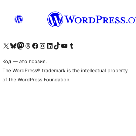
Посетите нас в X (ранее Twitter)
Посетите нашу учётную запись в Bluesky
Посетите нашу ленту в Mastodon
Посетите нашу учётную запись в Threads
Посетите нашу страницу на Facebook
Посетите наш Instagram
Посетите нашу страницу в LinkedIn
Посетите нашу учётную запись в TikTok
Посетите наш канал YouTube
Посетите нашу учётную запись в Tumblr
Код — это поэзия.
The WordPress® trademark is the intellectual property
of the WordPress Foundation.