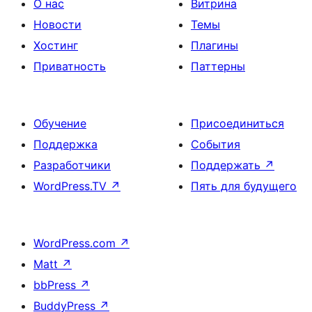
О нас
Витрина
Новости
Темы
Хостинг
Плагины
Приватность
Паттерны
Обучение
Присоединиться
Поддержка
События
Разработчики
Поддержать
↗
WordPress.TV
↗
Пять для будущего
WordPress.com
↗
Matt
↗
bbPress
↗
BuddyPress
↗