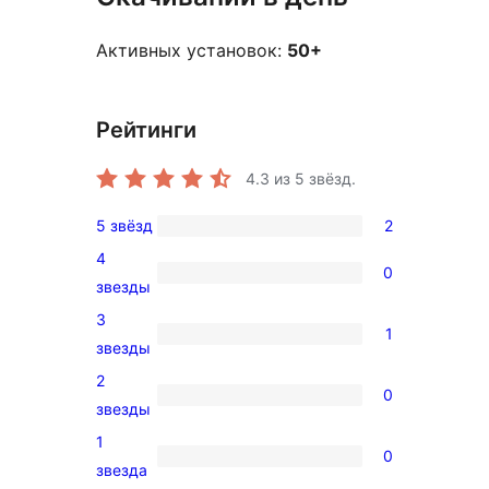
Активных установок:
50+
Рейтинги
4.3
из 5 звёзд.
5 звёзд
2
2
4
5-
0
0
звезды
звездный
4-
3
отзыв
1
звездный
1
звезды
отзыв
3-
2
0
звездный
0
звезды
отзыв
2-
1
0
звездный
0
звезда