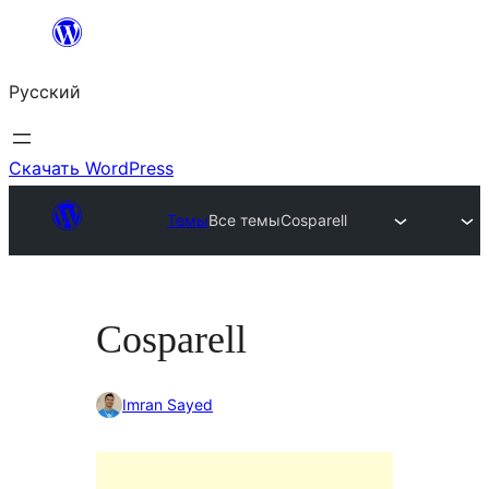
Перейти
к
Русский
содержимому
Скачать WordPress
Темы
Все темы
Cosparell
Cosparell
Imran Sayed