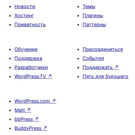
Новости
Темы
Хостинг
Плагины
Приватность
Паттерны
Обучение
Присоединиться
Поддержка
События
Разработчики
Поддержать
↗
WordPress.TV
↗
Пять для будущего
WordPress.com
↗
Matt
↗
bbPress
↗
BuddyPress
↗