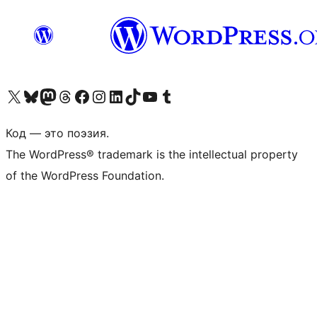
Посетите нас в X (ранее Twitter)
Посетите нашу учётную запись в Bluesky
Посетите нашу ленту в Mastodon
Посетите нашу учётную запись в Threads
Посетите нашу страницу на Facebook
Посетите наш Instagram
Посетите нашу страницу в LinkedIn
Посетите нашу учётную запись в TikTok
Посетите наш канал YouTube
Посетите нашу учётную запись в Tumblr
Код — это поэзия.
The WordPress® trademark is the intellectual property
of the WordPress Foundation.