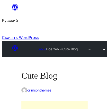
Перейти
к
Русский
содержимому
Скачать WordPress
Темы
Все темы
Cute Blog
Cute Blog
crimsonthemes