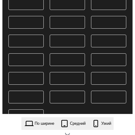
По ширине
Средний
Узкий