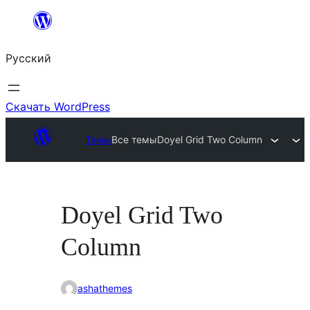
Перейти
к
Русский
содержимому
Скачать WordPress
Темы
Все темы
Doyel Grid Two Column
Doyel Grid Two
Column
ashathemes