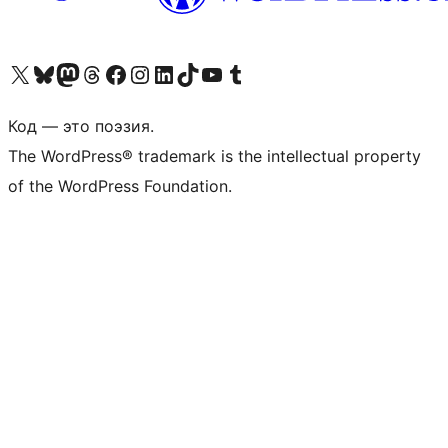
Посетите нас в X (ранее Twitter)
Посетите нашу учётную запись в Bluesky
Посетите нашу ленту в Mastodon
Посетите нашу учётную запись в Threads
Посетите нашу страницу на Facebook
Посетите наш Instagram
Посетите нашу страницу в LinkedIn
Посетите нашу учётную запись в TikTok
Посетите наш канал YouTube
Посетите нашу учётную запись в Tumblr
Код — это поэзия.
The WordPress® trademark is the intellectual property
of the WordPress Foundation.