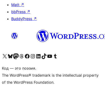
Matt
↗
bbPress
↗
BuddyPress
↗
Посетите нас в X (ранее Twitter)
Посетите нашу учётную запись в Bluesky
Посетите нашу ленту в Mastodon
Посетите нашу учётную запись в Threads
Посетите нашу страницу на Facebook
Посетите наш Instagram
Посетите нашу страницу в LinkedIn
Посетите нашу учётную запись в TikTok
Посетите наш канал YouTube
Посетите нашу учётную запись в Tumblr
Код — это поэзия.
The WordPress® trademark is the intellectual property
of the WordPress Foundation.