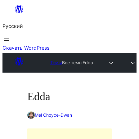
Перейти
к
Русский
содержимому
Скачать WordPress
Темы
Все темы
Edda
Edda
Mel Choyce-Dwan