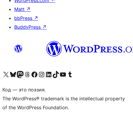
WordPress.com
↗
Matt
↗
bbPress
↗
BuddyPress
↗
Посетите нас в X (ранее Twitter)
Посетите нашу учётную запись в Bluesky
Посетите нашу ленту в Mastodon
Посетите нашу учётную запись в Threads
Посетите нашу страницу на Facebook
Посетите наш Instagram
Посетите нашу страницу в LinkedIn
Посетите нашу учётную запись в TikTok
Посетите наш канал YouTube
Посетите нашу учётную запись в Tumblr
Код — это поэзия.
The WordPress® trademark is the intellectual property
of the WordPress Foundation.