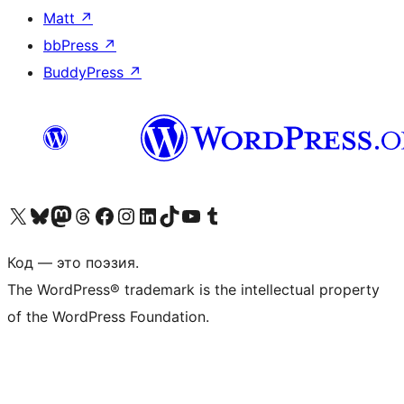
Matt
↗
bbPress
↗
BuddyPress
↗
Посетите нас в X (ранее Twitter)
Посетите нашу учётную запись в Bluesky
Посетите нашу ленту в Mastodon
Посетите нашу учётную запись в Threads
Посетите нашу страницу на Facebook
Посетите наш Instagram
Посетите нашу страницу в LinkedIn
Посетите нашу учётную запись в TikTok
Посетите наш канал YouTube
Посетите нашу учётную запись в Tumblr
Код — это поэзия.
The WordPress® trademark is the intellectual property
of the WordPress Foundation.