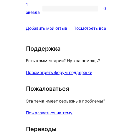
отзыв
2-
1
0
звездный
0
звезда
отзыв
1-
звездный
отзывы
Добавить мой отзыв
Посмотреть все
отзыв
Поддержка
Есть комментарии? Нужна помощь?
Просмотреть форум поддержки
Пожаловаться
Эта тема имеет серьезные проблемы?
Пожаловаться на тему
Переводы