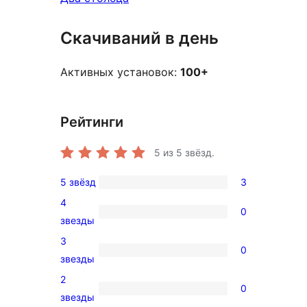
Скачиваний в день
Активных установок:
100+
Рейтинги
5
из 5 звёзд.
5 звёзд
3
3
4
5-
0
0
звезды
звездный
4-
3
отзыв
0
звездный
0
звезды
отзыв
3-
2
0
звездный
0
звезды