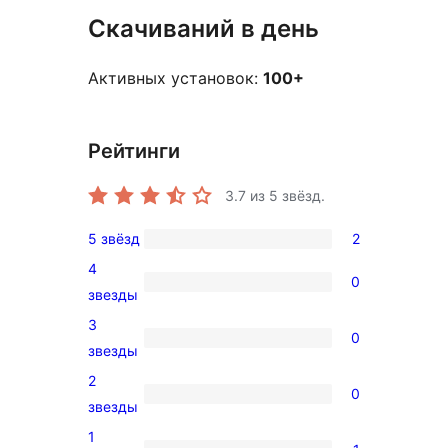
Скачиваний в день
Активных установок:
100+
Рейтинги
3.7
из 5 звёзд.
5 звёзд
2
2
4
5-
0
0
звезды
звездный
4-
3
отзыв
0
звездный
0
звезды
отзыв
3-
2
0
звездный
0
звезды
отзыв
2-
1