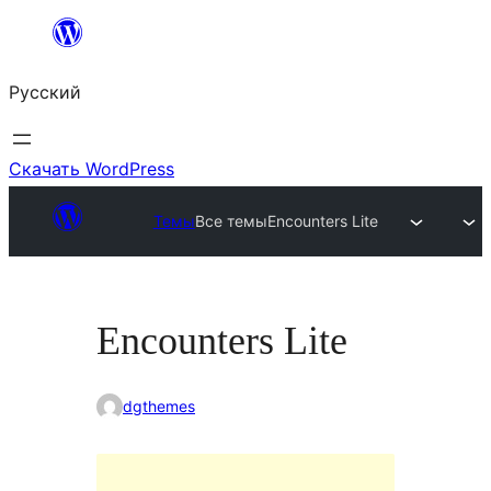
Перейти
к
Русский
содержимому
Скачать WordPress
Темы
Все темы
Encounters Lite
Encounters Lite
dgthemes