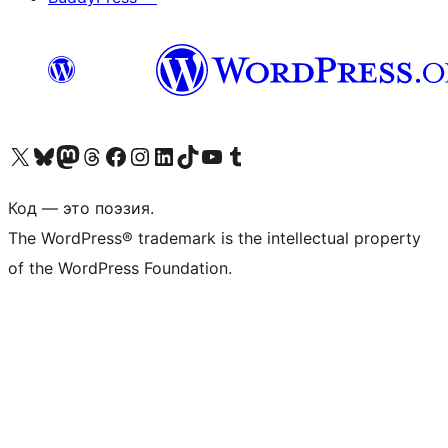
Посетите нас в X (ранее Twitter)
Посетите нашу учётную запись в Bluesky
Посетите нашу ленту в Mastodon
Посетите нашу учётную запись в Threads
Посетите нашу страницу на Facebook
Посетите наш Instagram
Посетите нашу страницу в LinkedIn
Посетите нашу учётную запись в TikTok
Посетите наш канал YouTube
Посетите нашу учётную запись в Tumblr
Код — это поэзия.
The WordPress® trademark is the intellectual property
of the WordPress Foundation.