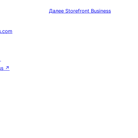
Далее
Storefront Business
s.com
↗
ss
↗