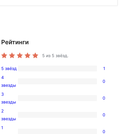
Рейтинги
5
из 5 звёзд.
5 звёзд
1
1
4
5-
0
0
звезды
звездный
4-
3
отзыв
0
звездный
0
звезды
отзыв
3-
2
0
звездный
0
звезды
отзыв
2-
1
0
звездный