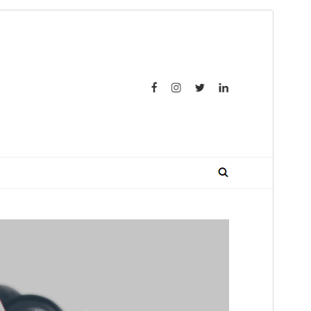
Просмотреть
Скачать
Версия
1.0.17
Последние изменения
21 августа, 2024
Активные установки
600+
Версия WordPress
4.7
Версия PHP
5.6
Главная страница темы