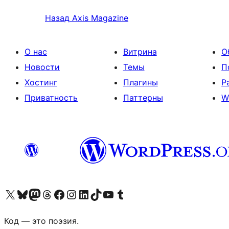
Назад
Axis Magazine
О нас
Витрина
О
Новости
Темы
П
Хостинг
Плагины
Р
Приватность
Паттерны
W
Посетите нас в X (ранее Twitter)
Посетите нашу учётную запись в Bluesky
Посетите нашу ленту в Mastodon
Посетите нашу учётную запись в Threads
Посетите нашу страницу на Facebook
Посетите наш Instagram
Посетите нашу страницу в LinkedIn
Посетите нашу учётную запись в TikTok
Посетите наш канал YouTube
Посетите нашу учётную запись в Tumblr
Код — это поэзия.