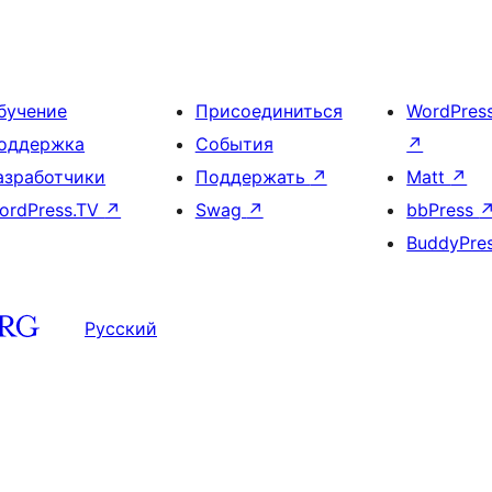
бучение
Присоединиться
WordPres
оддержка
События
↗
азработчики
Поддержать
↗
Matt
↗
ordPress.TV
↗
Swag
↗
bbPress
BuddyPre
Русский