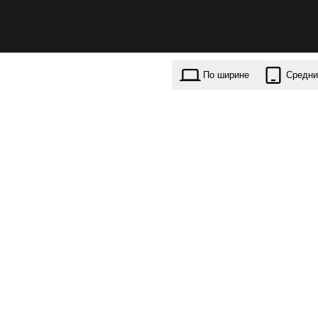
По ширине
Средни