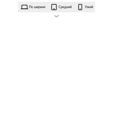
floret-lite.2.3.zip
По ширине
Средний
Узкий