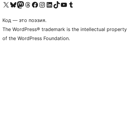
Посетите нас в X (ранее Twitter)
Посетите нашу учётную запись в Bluesky
Посетите нашу ленту в Mastodon
Посетите нашу учётную запись в Threads
Посетите нашу страницу на Facebook
Посетите наш Instagram
Посетите нашу страницу в LinkedIn
Посетите нашу учётную запись в TikTok
Посетите наш канал YouTube
Посетите нашу учётную запись в Tumblr
Код — это поэзия.
The WordPress® trademark is the intellectual property
of the WordPress Foundation.