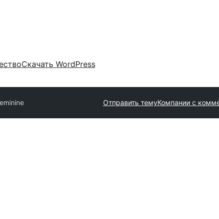
ество
Скачать WordPress
Feminine
Отправить тему
Компании с комм