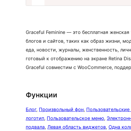
Graceful Feminine — это бесплатная женска
блогов и сайтов, таких как образ жизни, мод
еда, новости, журналы, женственность, лич
готовый к отображению на экране Retina Di
Graceful совместим с WooCommerce, поддер
Функции
Блог
, 
Произвольный фон
, 
Пользовательские
логотип
, 
Пользовательское меню
, 
Электрон
подвала
, 
Левая область виджетов
, 
Одна кол