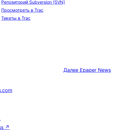
Репозиторий Subversion (SVN)
Просмотреть в Trac
Тикеты в Trac
Далее
Epaper News
s.com
↗
ss
↗