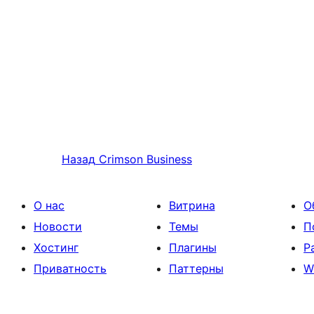
Назад
Crimson Business
О нас
Витрина
О
Новости
Темы
П
Хостинг
Плагины
Р
Приватность
Паттерны
W