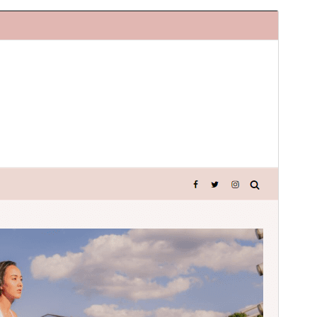
Просмотреть
Скачать
Это дочерняя тема для
Graceful
.
Версия
1.0.1
Последние изменения
11 июня, 2025
Активные установки
100+
Версия WordPress
5.3
Версия PHP
5.6
Главная страница темы