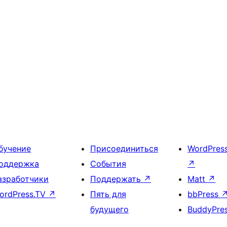
бучение
Присоединиться
WordPres
оддержка
События
↗
азработчики
Поддержать
↗
Matt
↗
ordPress.TV
↗
Пять для
bbPress
будущего
BuddyPre