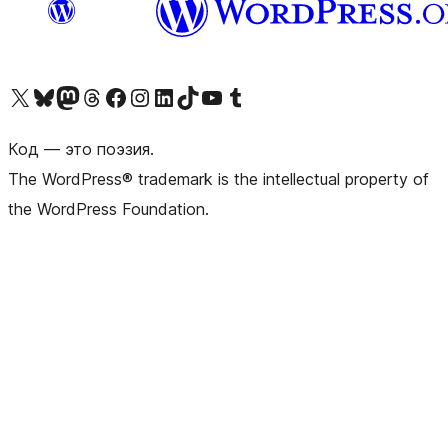
Посетите нас в X (ранее Twitter)
Посетите нашу учётную запись в Bluesky
Посетите нашу ленту в Mastodon
Посетите нашу учётную запись в Threads
Посетите нашу страницу на Facebook
Посетите наш Instagram
Посетите нашу страницу в LinkedIn
Посетите нашу учётную запись в TikTok
Посетите наш канал YouTube
Посетите нашу учётную запись в Tumblr
Код — это поэзия.
The WordPress® trademark is the intellectual property of
the WordPress Foundation.