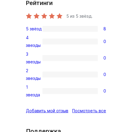
Рейтинги
5
из 5 звёзд.
5 звёзд
8
8
4
5-
0
0
звезды
звездный
4-
3
отзыв
0
звездный
0
звезды
отзыв
3-
2
0
звездный
0
звезды
отзыв
2-
1
0
звездный
0
звезда
отзыв
1-
звездный
отзывы
Добавить мой отзыв
Посмотреть все
отзыв
Поддержка