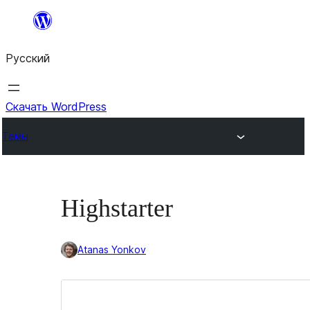
Перейти
к
Русский
содержимому
Скачать WordPress
Темы
Highstarter
Atanas Yonkov