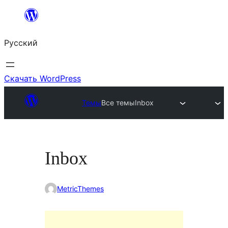
Перейти
к
Русский
содержимому
Скачать WordPress
Темы
Все темы
Inbox
Inbox
MetricThemes