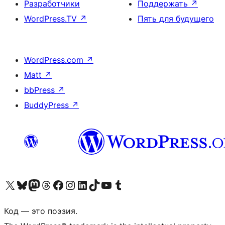
Разработчики
Поддержать
↗
WordPress.TV
↗
Пять для будущего
WordPress.com
↗
Matt
↗
bbPress
↗
BuddyPress
↗
Посетите нас в X (ранее Twitter)
Посетите нашу учётную запись в Bluesky
Посетите нашу ленту в Mastodon
Посетите нашу учётную запись в Threads
Посетите нашу страницу на Facebook
Посетите наш Instagram
Посетите нашу страницу в LinkedIn
Посетите нашу учётную запись в TikTok
Посетите наш канал YouTube
Посетите нашу учётную запись в Tumblr
Код — это поэзия.