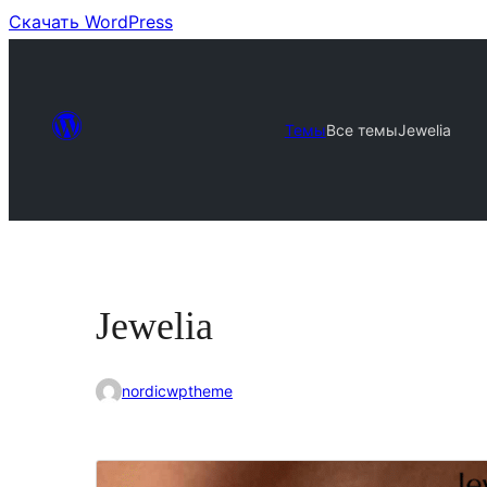
Скачать WordPress
Темы
Все темы
Jewelia
Jewelia
nordicwptheme