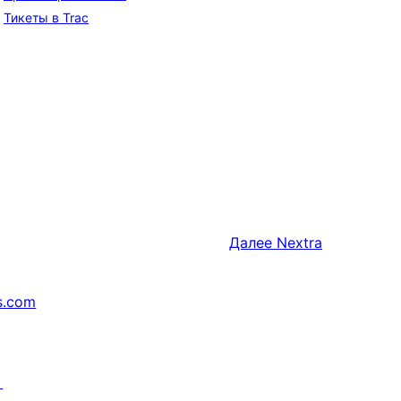
Тикеты в Trac
Далее
Nextra
s.com
↗