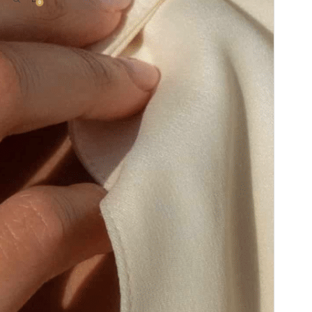
Версия
5.3.2
Последние изменения
26 августа, 2024
Активные установки
100+
Версия WordPress
5.9
Версия PHP
5.6
Главная страница темы