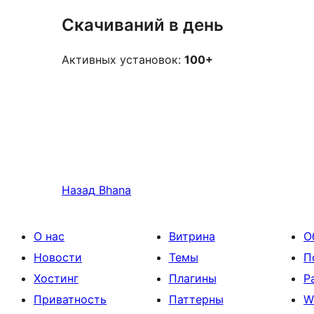
Скачиваний в день
Активных установок:
100+
Назад
Bhana
О нас
Витрина
О
Новости
Темы
П
Хостинг
Плагины
Р
Приватность
Паттерны
W