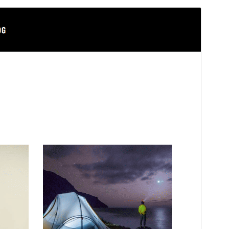
Просмотреть
Скачать
Версия
2.0.2
Последние изменения
12 июня, 2026
Активные установки
100+
Версия WordPress
5.9
Версия PHP
5.6
Главная страница темы