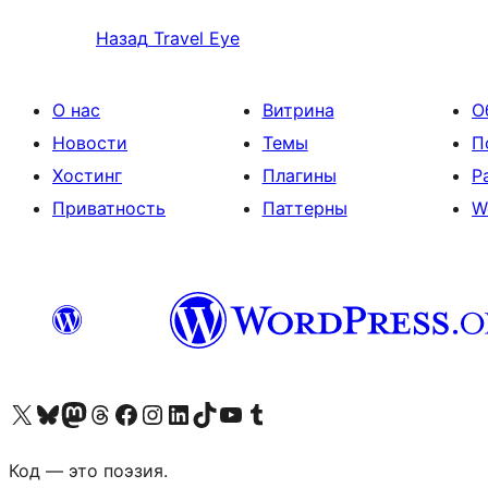
Назад
Travel Eye
О нас
Витрина
О
Новости
Темы
П
Хостинг
Плагины
Р
Приватность
Паттерны
W
Посетите нас в X (ранее Twitter)
Посетите нашу учётную запись в Bluesky
Посетите нашу ленту в Mastodon
Посетите нашу учётную запись в Threads
Посетите нашу страницу на Facebook
Посетите наш Instagram
Посетите нашу страницу в LinkedIn
Посетите нашу учётную запись в TikTok
Посетите наш канал YouTube
Посетите нашу учётную запись в Tumblr
Код — это поэзия.