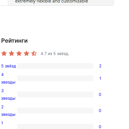
Рейтинги
4.7
из 5 звёзд.
5 звёзд
2
2
4
5-
1
1
звезды
звездный
4-
3
отзыв
0
звездный
0
звезды
отзыв
3-
2
0
звездный
0
звезды
отзыв
2-
1
0
звездный