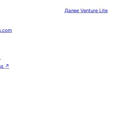
Далее
Venture Lite
s.com
↗
ss
↗