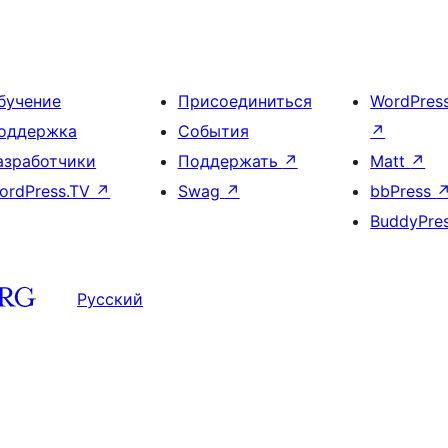
бучение
Присоединиться
WordPres
оддержка
События
↗
азработчики
Поддержать
↗
Matt
↗
ordPress.TV
↗
Swag
↗
bbPress
BuddyPre
Русский