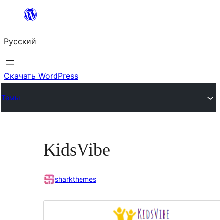
Перейти
к
Русский
содержимому
Скачать WordPress
Темы
KidsVibe
sharkthemes