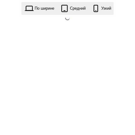
kubio.1.0.96.zip
По ширине
Средний
Узкий