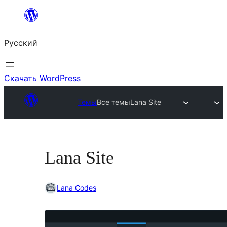
Перейти
к
Русский
содержимому
Скачать WordPress
Темы
Все темы
Lana Site
Lana Site
Lana Codes