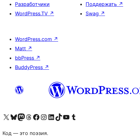
Разработчики
Поддержать
↗
WordPress.TV
↗
Swag
↗
WordPress.com
↗
Matt
↗
bbPress
↗
BuddyPress
↗
Посетите нас в X (ранее Twitter)
Посетите нашу учётную запись в Bluesky
Посетите нашу ленту в Mastodon
Посетите нашу учётную запись в Threads
Посетите нашу страницу на Facebook
Посетите наш Instagram
Посетите нашу страницу в LinkedIn
Посетите нашу учётную запись в TikTok
Посетите наш канал YouTube
Посетите нашу учётную запись в Tumblr
Код — это поэзия.