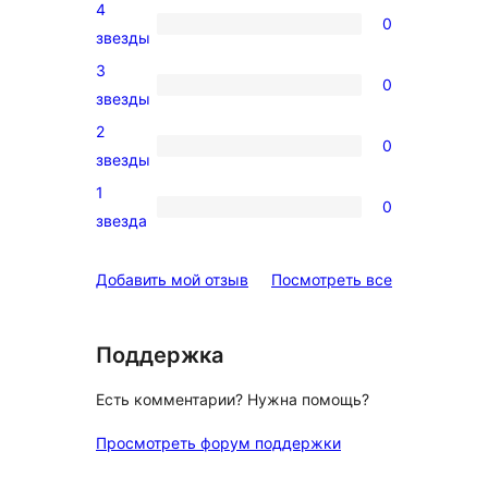
4
5-
0
0
звезды
звездный
4-
3
отзыв
0
звездный
0
звезды
отзыв
3-
2
0
звездный
0
звезды
отзыв
2-
1
0
звездный
0
звезда
отзыв
1-
звездный
отзывы
Добавить мой отзыв
Посмотреть все
отзыв
Поддержка
Есть комментарии? Нужна помощь?
Просмотреть форум поддержки