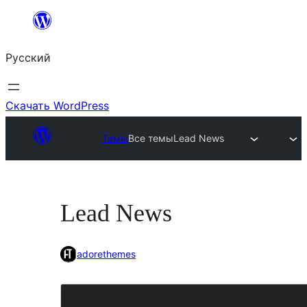
Перейти
к
Русский
содержимому
Скачать WordPress
Темы
Все темы
Lead News
Lead News
adorethemes