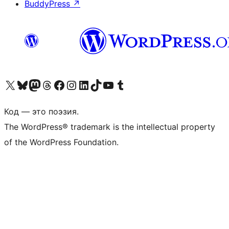
BuddyPress
↗
Посетите нас в X (ранее Twitter)
Посетите нашу учётную запись в Bluesky
Посетите нашу ленту в Mastodon
Посетите нашу учётную запись в Threads
Посетите нашу страницу на Facebook
Посетите наш Instagram
Посетите нашу страницу в LinkedIn
Посетите нашу учётную запись в TikTok
Посетите наш канал YouTube
Посетите нашу учётную запись в Tumblr
Код — это поэзия.
The WordPress® trademark is the intellectual property
of the WordPress Foundation.