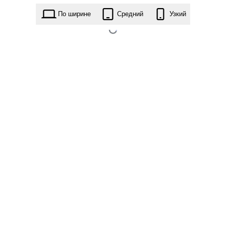
legal-services-firm.1.9.7.zip
По ширине
Средний
Узкий