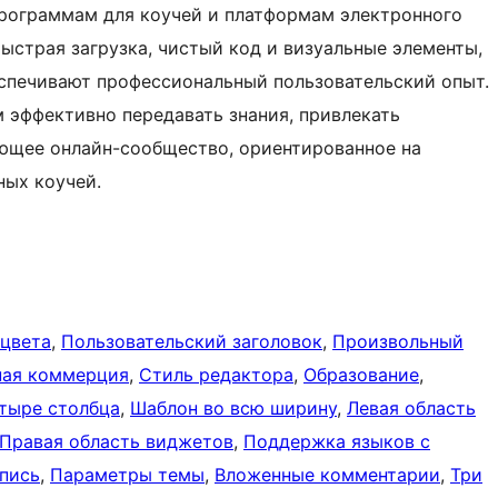
программам для коучей и платформам электронного
ыстрая загрузка, чистый код и визуальные элементы,
еспечивают профессиональный пользовательский опыт.
 эффективно передавать знания, привлекать
ающее онлайн-сообщество, ориентированное на
ных коучей.
 цвета
, 
Пользовательский заголовок
, 
Произвольный
ная коммерция
, 
Стиль редактора
, 
Образование
, 
тыре столбца
, 
Шаблон во всю ширину
, 
Левая область
Правая область виджетов
, 
Поддержка языков с
пись
, 
Параметры темы
, 
Вложенные комментарии
, 
Три