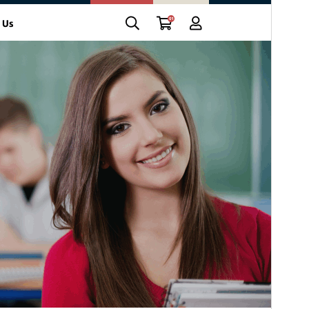
Эта тема бесплатна, но предлагает
дополнительные платные коммерческие
улучшения или поддержку.
Просмотреть
Скачать
Это дочерняя тема для
LMS Education
.
Версия
1.4.3
Последние изменения
10 июля, 2026
Активные установки
40+
Версия WordPress
5.0
Версия PHP
7.2
Главная страница темы