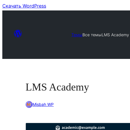
Скачать WordPress
Темы
Все темы
LMS Academy
LMS Academy
Misbah WP