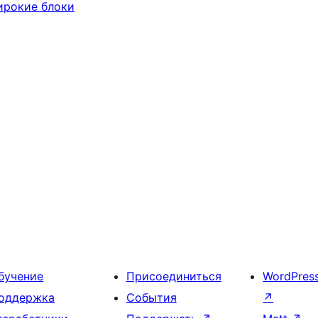
рокие блоки
бучение
Присоединиться
WordPres
оддержка
События
↗