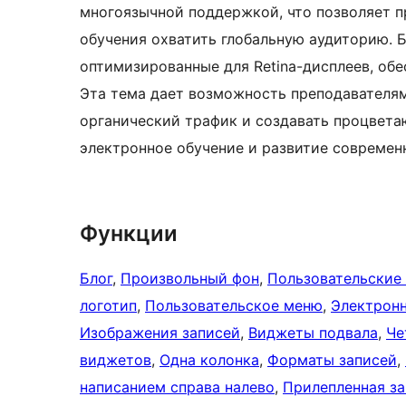
многоязычной поддержкой, что позволяет 
обучения охватить глобальную аудиторию. Б
оптимизированные для Retina-дисплеев, об
Эта тема дает возможность преподавателям
органический трафик и создавать процвет
электронное обучение и развитие современ
Функции
Блог
, 
Произвольный фон
, 
Пользовательские
логотип
, 
Пользовательское меню
, 
Электрон
Изображения записей
, 
Виджеты подвала
, 
Че
виджетов
, 
Одна колонка
, 
Форматы записей
, 
написанием справа налево
, 
Прилепленная за